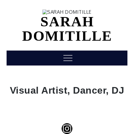
Skip
to
SARAH
content
DOMITILLE
Menu
Visual Artist
, Dancer,
DJ
Instagram